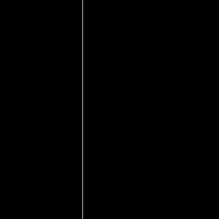
Spinata Grande touch