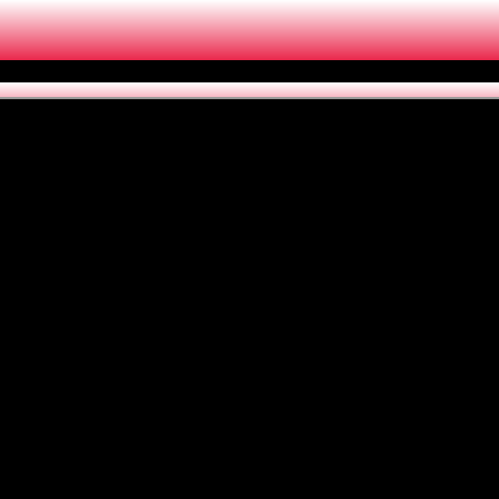
реальные деньги.