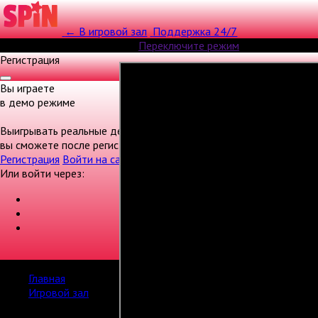
← В игровой зал
Поддержка 24/7
Вы играете в демо-режиме.
Переключите режим
и выигрывайте 
Регистрация
Вы играете
в демо режиме
Выигрывать реальные деньги
вы сможете после регистрации.
Регистрация
Войти на сайт
Или войти через:
Главная
Игровой зал
Oliver's Bar